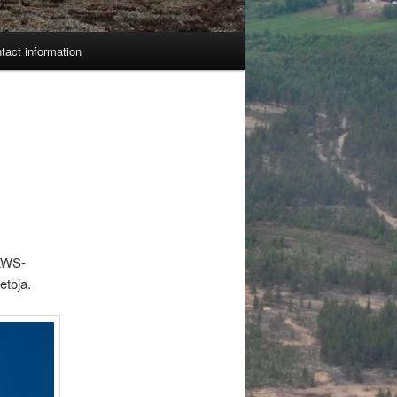
tact information
 AWS-
etoja.