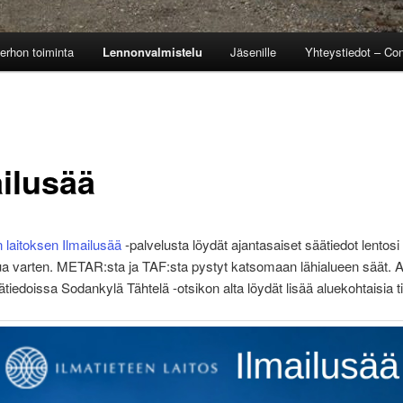
erhon toiminta
Lennonvalmistelu
Jäsenille
Yhteystiedot – Con
ailusää
n laitoksen Ilmailusää
-palvelusta löydät ajantasaiset säätiedot lentosi
ua varten. METAR:sta ja TAF:sta pystyt katsomaan lähialueen säät.
ätiedoissa Sodankylä Tähtelä -otsikon alta löydät lisää aluekohtaisia ti