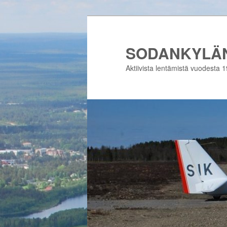
Siirry
sisältöön
SODANKYLÄN
Aktiivista lentämistä vuodesta 