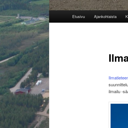
Päävalikko
Etusivu
Ajankohtaista
K
Ilm
Ilmatietee
suunnittel
ilmailu -sä