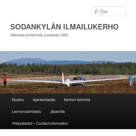
Siirry
sisältöön
Etsi
SODANKYLÄN ILMAILUKERHO
Aktiivista lentämistä vuodesta 1965
Päävalikko
Etusivu
Ajankohtaista
Kerhon toiminta
Lennonvalmistelu
Jäsenille
Yhteystiedot – Contact information