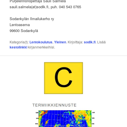
Purjelennonopettaja Sauli Salmela
sauli.salmela(at)sodik.fi, puh. 040 543 0765
Sodankylän Ilmailukerho ry
Lentoasema
99600 Sodankylä
Kategoria(t):
Lentokoulutus
,
Yleinen
. Kirjoittaja:
sodik.fi
. Lisää
kestolinkki
kirjanmerkkeihisi.