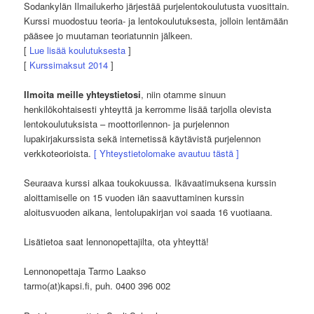
Sodankylän Ilmailukerho järjestää purjelentokoulutusta vuosittain.
Kurssi muodostuu teoria- ja lentokoulutuksesta, jolloin lentämään
pääsee jo muutaman teoriatunnin jälkeen.
[
Lue lisää koulutuksesta
]
[
Kurssimaksut 2014
]
Ilmoita meille yhteystietosi
, niin otamme sinuun
henkilökohtaisesti yhteyttä ja kerromme lisää tarjolla olevista
lentokoulutuksista – moottorilennon- ja purjelennon
lupakirjakurssista sekä internetissä käytävistä purjelennon
verkkoteorioista.
[ Yhteystietolomake avautuu tästä ]
Seuraava kurssi alkaa toukokuussa. Ikävaatimuksena kurssin
aloittamiselle on 15 vuoden iän saavuttaminen kurssin
aloitusvuoden aikana, lentolupakirjan voi saada 16 vuotiaana.
Lisätietoa saat lennonopettajilta, ota yhteyttä!
Lennonopettaja Tarmo Laakso
tarmo(at)kapsi.fi, puh. 0400 396 002