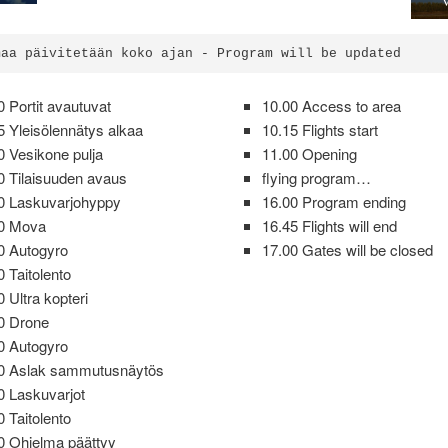
V
maa päivitetään koko ajan - Program will be updated
0 Portit avautuvat
10.00 Access to area
5 Yleisölennätys alkaa
10.15 Flights start
0 Vesikone pulja
11.00 Opening
0 Tilaisuuden avaus
flying program…
0 Laskuvarjohyppy
16.00 Program ending
30 Mova
16.45 Flights will end
0 Autogyro
17.00 Gates will be closed
0 Taitolento
0 Ultra kopteri
0 Drone
0 Autogyro
0 Aslak sammutusnäytös
0 Laskuvarjot
0 Taitolento
0 Ohjelma päättyy