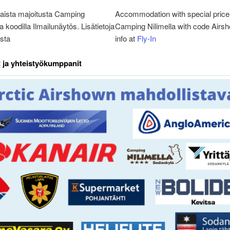
taista majoitusta Camping
Accommodation with special price
a koodilla Ilmailunäytös. Lisätietoja
Camping Nilimella with code Airs
sta
info at
Fly-In
 ja yhteistyökumppanit