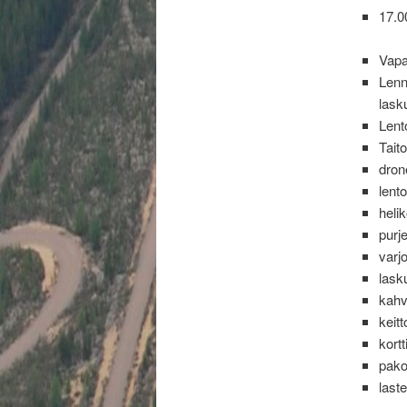
17.0
Vapa
Lenn
lask
Lent
Tait
dron
lent
heli
purj
varjo
lask
kahv
keit
kort
pak
last