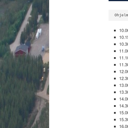
Ohjel
10.0
10.1
10.3
11.0
11.1
11.
12.0
12.3
13.0
13.3
14.0
14.3
15.0
15.3
16.0