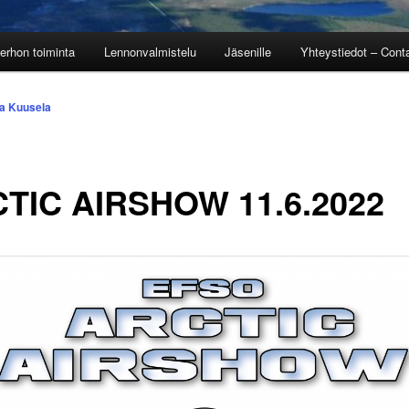
erhon toiminta
Lennonvalmistelu
Jäsenille
Yhteystiedot – Conta
a Kuusela
TIC AIRSHOW 11.6.2022