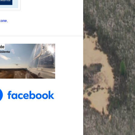
kone
,