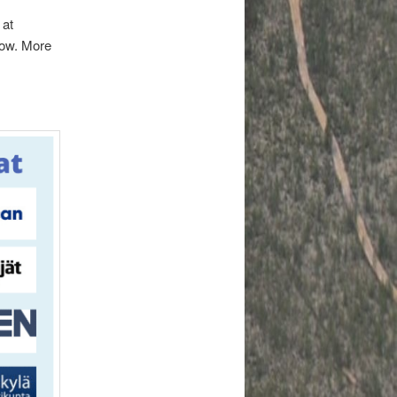
 at
how. More