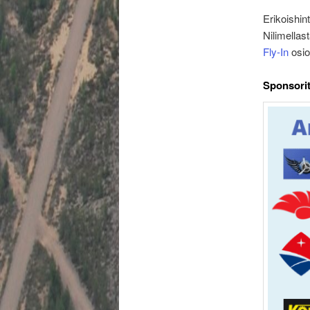
Erikoishin
Nilimellast
Fly-In
osio
Sponsorit