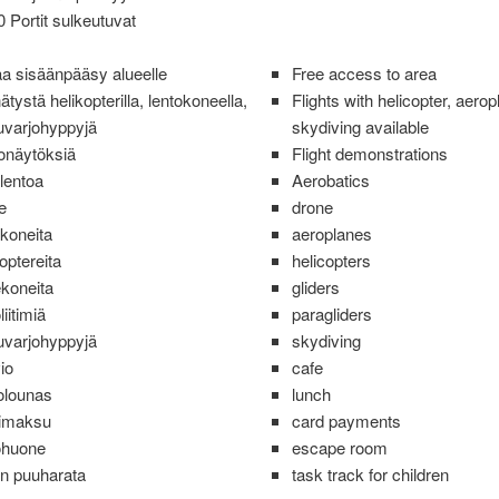
0 Portit sulkeutuvat
a sisäänpääsy alueelle
Free access to area
ätystä helikopterilla, lentokoneella,
Flights with helicopter, aerop
uvarjohyppyjä
skydiving available
onäytöksiä
Flight demonstrations
olentoa
Aerobatics
e
drone
okoneita
aeroplanes
koptereita
helicopters
ekoneita
gliders
liitimiä
paragliders
uvarjohyppyjä
skydiving
io
cafe
tolounas
lunch
timaksu
card payments
ohuone
escape room
en puuharata
task track for children