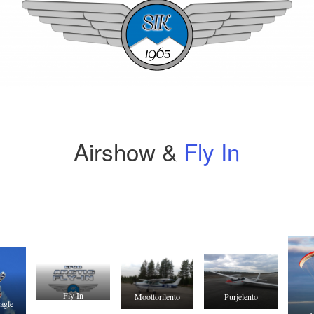
Airshow &
Fly In
Fly In
Moottorilento
Purjelento
agle