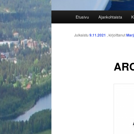
Päävalikko
Etusivu
Ajankohtaista
K
Julkaistu
9.11.2021
, kirjoittanut
Marj
ARC