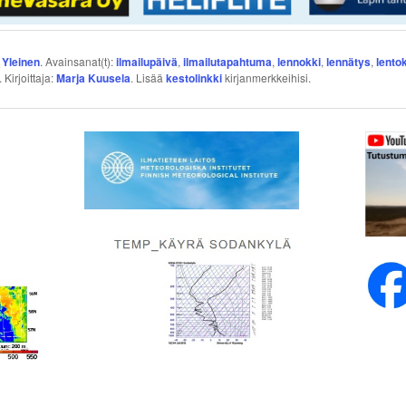
:
Yleinen
. Avainsanat(t):
ilmailupäivä
,
ilmailutapahtuma
,
lennokki
,
lennätys
,
lento
. Kirjoittaja:
Marja Kuusela
. Lisää
kestolinkki
kirjanmerkkeihisi.