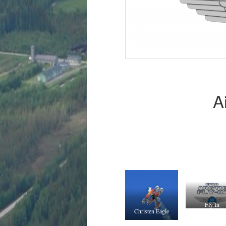
A
Fly In
Christen Eagle