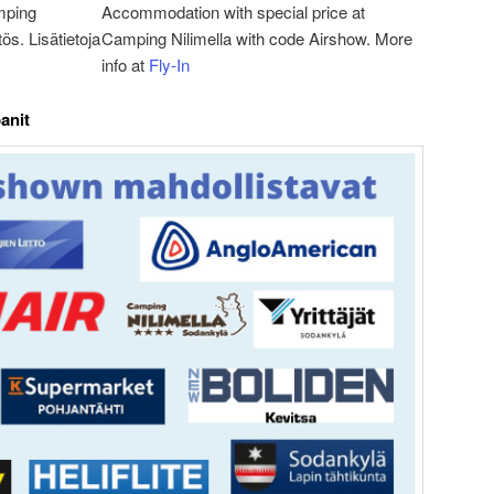
mping
Accommodation with special price at
tös. Lisätietoja
Camping Nilimella with code Airshow. More
info at
Fly-In
anit