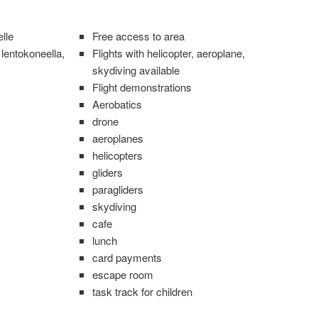
lle
Free access to area
 lentokoneella,
Flights with helicopter, aeroplane,
skydiving available
Flight demonstrations
Aerobatics
drone
aeroplanes
helicopters
gliders
paragliders
skydiving
cafe
lunch
card payments
escape room
task track for children