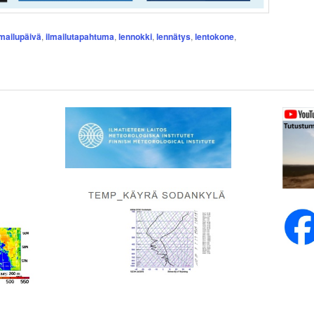
lmailupäivä
,
ilmailutapahtuma
,
lennokki
,
lennätys
,
lentokone
,