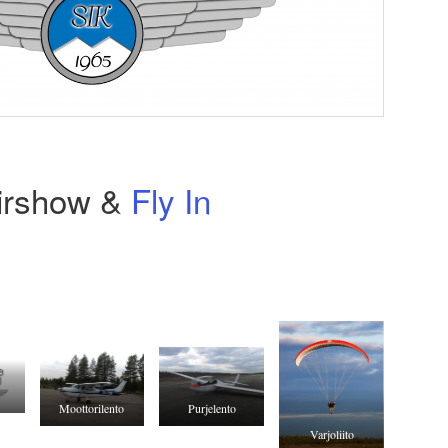
irshow &
Fly In
Moottorilento
Purjelento
Varjoliito