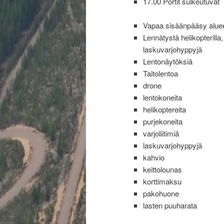
17.00 Portit sulkeutuvat
Vapaa sisäänpääsy aluee
Lennätystä helikopterilla,
laskuvarjohyppyjä
Lentonäytöksiä
Taitolentoa
drone
lentokoneita
helikoptereita
purjekoneita
varjoliitimiä
laskuvarjohyppyjä
kahvio
keittolounas
korttimaksu
pakohuone
lasten puuharata