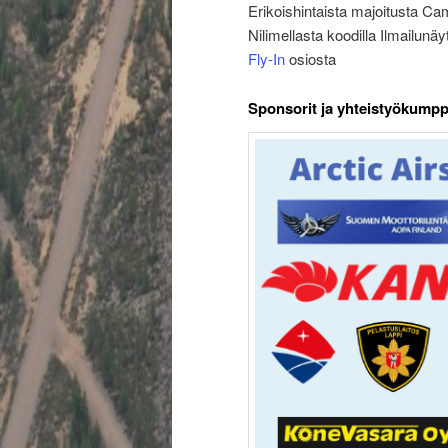
Erikoishintaista majoitusta Ca
Nilimellasta koodilla Ilmailunäy
Fly-In
osiosta
Sponsorit ja yhteistyökumpp