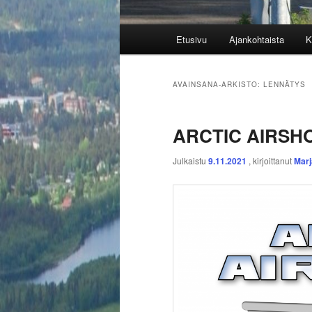
Päävalikko
Etusivu
Ajankohtaista
K
AVAINSANA-ARKISTO:
LENNÄTYS
ARCTIC AIRSHO
Julkaistu
9.11.2021
, kirjoittanut
Marj