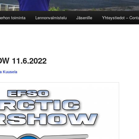
erhon toiminta
Lennonvalmistelu
Jäsenille
Yhteystiedot – Conta
W 11.6.2022
a Kuusela