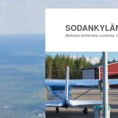
Siirry
Siirry
sisältöön
toissijaiseen
sisältöön
SODANKYLÄN
Aktiivista lentämistä vuodesta 