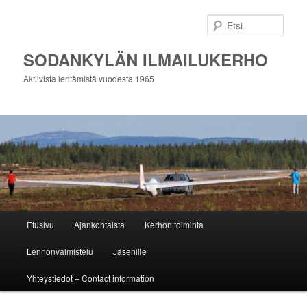
Siirry
sisältöön
Etsi
SODANKYLÄN ILMAILUKERHO
Aktiivista lentämistä vuodesta 1965
Päävalikko
Etusivu
Ajankohtaista
Kerhon toiminta
Lennonvalmistelu
Jäsenille
Yhteystiedot – Contact information