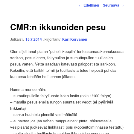
Artikkelien
←
Edellinen
Seuraava
→
selaus
CMR:n ikkunoiden pesu
Julkaistu
15.7.2014
, kirjoittanut
Kari Korvanen
Olen sijoittanut platan ”puhelinkoppiin” lentoasemarakennuksessa
sankon, pesusienen, fairypullon ja sumutinpullon tuulilasien
pesua varten. Vettä saadaan kätevästi palopostista sankoon.
Kokeilin, että kaikki toimii ja tuulilasista tulee helposti puhdas
kun pesu tehdään heti lennon jälkeen.
Homma menee näin:
– sumutinpullolla fairyliuosta koko lasiin (noin 1/100 fairya)
– märällä pesusienellä rungon suuntaiset vedot (
ei pyöriviä
liikkeitä
)
– sanko huuhtelu pienellä vesimäärällä
– ei haittaa jos jää vähän ”saippuainen” pinta; tihkusateella
vesipisarat juoksevat liukkaasti pois (kopteritoiminnassa testattu)
– muita aineita tuulilasin ja muiden ikkunoiden pesuun en