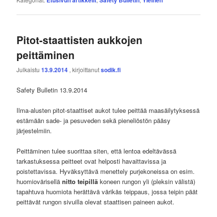
Pitot-staattisten aukkojen
peittäminen
Julkaistu
13.9.2014
, kirjoittanut
sodik.fi
Safety Bulletin 13.9.2014
Ilma-alusten pitot-staattiset aukot tulee peittää maasäilytyksessä
estämään sade- ja pesuveden sekä pieneliöstön pääsy
järjestelmiin.
Peittäminen tulee suorittaa siten, että lentoa edeltävässä
tarkastuksessa peitteet ovat helposti havaittavissa ja
poistettavissa. Hyväksyttävä menettely purjekoneissa on esim.
huomiovärisellä
nitto teipillä
koneen rungon yli (pleksin välistä)
tapahtuva huomiota herättävä värikäs teippaus, jossa teipin päät
peittävät rungon sivuilla olevat staattisen paineen aukot.