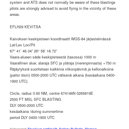
system and ATS does not normally be aware of these blastings
pilots are strongly advised to avoid flying in the vicinity of these
areas.
EFLH29 KEVITSA
Kaivoksen keskipisteen koordinaatit WGS-84 järjestelmässä
Lat/Lev Lon/Pit
67° 41’ 46.34” 26° 58’ 18.72”
Vaara-alueen säde keskipisteestä (tasossa) 1000 m
Vaarallinen alue; alaraja SFC ja yläraja (merenpinnasta) +750 m
Räjäytyksiä suoritetaan kaikkina viikonpäivinä ja kellonaikoina
(paitsi öisin) 0500-2000 UTC välisenä aikana (kesäaikana 0400-
1900 UTC).
Circle, radius 0.60 NM, centre 674146N 0265819E
2500 FT MSL SFC BLASTING
DLY 0500-2000 UTC
kesäaikana /during summertime
period DLY 0400-1900 UTC
Kategoriat:
Etusivun artikkelit
,
Safety Bulletin
,
Yleinen