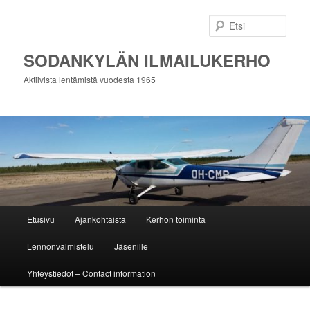
Siirry
Siirry
sisältöön
toissijaiseen
Etsi
sisältöön
SODANKYLÄN ILMAILUKERHO
Aktiivista lentämistä vuodesta 1965
Päävalikko
Etusivu
Ajankohtaista
Kerhon toiminta
Lennonvalmistelu
Jäsenille
Yhteystiedot – Contact information