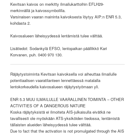
Kevitsan kaivos on merkitty ilmailukarttoihin EFLH29-
merkinnällä ja kaivossymbolilla.
Varsinaisen vaaran maininta kaivoksesta löytyy AIP:n ENR 5.3,
kohdasta 2.
Kaivosalueen läheisyydessä lentämistä tulee välttää.
Lisätiedot: Sodankylä EFSO, lentopaikan päällikkö Kari
Korvanen, puh. 0400 970 130.
Räjäytystoiminta Kevitsan kaivoksella voi aiheuttaa ilmailulle
potentiaalisen vaaratilanteen lennettäessä matalalla
lentokorkeudella kaivosalueen räjäytystyömaan yli.
ENR 5.3 MUU ILMAILULLE VAARALLINEN TOIMINTA – OTHER
ACTIVITIES OF A DANGEROUS NATURE
Koska räjäytyksistä ei ilmoiteta AIS-julkaisulla eivätkä ne
tavallisesti ole myöskään ATS-yksiköiden tiedossa, lentämistä
tällaisten alueiden läheisyydessä tulee välttää.
Due to fact that the activation is not promulgated through the AIS