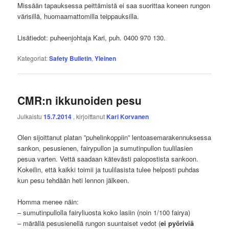
Missään tapauksessa peittämistä ei saa suorittaa koneen rungon
värisillä, huomaamattomilla teippauksilla.
Lisätiedot: puheenjohtaja Kari, puh. 0400 970 130.
Kategoriat:
Safety Bulletin
,
Yleinen
CMR:n ikkunoiden pesu
Julkaistu
15.7.2014
, kirjoittanut
Kari Korvanen
Olen sijoittanut platan ”puhelinkoppiin” lentoasemarakennuksessa
sankon, pesusienen, fairypullon ja sumutinpullon tuulilasien
pesua varten. Vettä saadaan kätevästi palopostista sankoon.
Kokeilin, että kaikki toimii ja tuulilasista tulee helposti puhdas
kun pesu tehdään heti lennon jälkeen.
Homma menee näin:
– sumutinpullolla fairyliuosta koko lasiin (noin 1/100 fairya)
– märällä pesusienellä rungon suuntaiset vedot (
ei pyöriviä