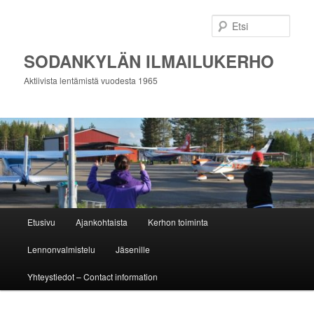
Siirry
Siirry
sisältöön
toissijaiseen
Etsi
sisältöön
SODANKYLÄN ILMAILUKERHO
Aktiivista lentämistä vuodesta 1965
Päävalikko
Etusivu
Ajankohtaista
Kerhon toiminta
Lennonvalmistelu
Jäsenille
Yhteystiedot – Contact information