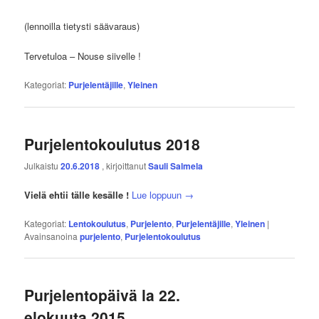
(lennoilla tietysti säävaraus)
Tervetuloa – Nouse siivelle !
Kategoriat:
Purjelentäjille
,
Yleinen
Purjelentokoulutus 2018
Julkaistu
20.6.2018
, kirjoittanut
Sauli Salmela
Vielä ehtii tälle kesälle !
Lue loppuun
→
Kategoriat:
Lentokoulutus
,
Purjelento
,
Purjelentäjille
,
Yleinen
|
Avainsanoina
purjelento
,
Purjelentokoulutus
Purjelentopäivä la 22.
elokuuta 2015