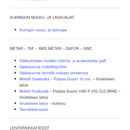
AURINGON NOUSU- JA LASKUAJAT
Auringon nousu- ja laskuajat
METAR – TAF – AWS METAR – GAFOR – SWC
Säätuotteiden koodien tulkinta- ja avaamisohje (pdf)
Sääsanomat mobiilikäyttöön
Sääsanomat lennolle mukaan printattuna
Mobiilli Sadetutka – Pohjois-Suomi 15 min.
– Ilmatieteen
laitos
Mobiili
Ilmailusää
– Pohjois-Suomi 1000 ft VIS,CLD,WIND –
Ilmatieteen laitos
Ilmatieteen laitos
– kotisivu
Termiikkiennuste
LENTOPAIKKATIEDOT