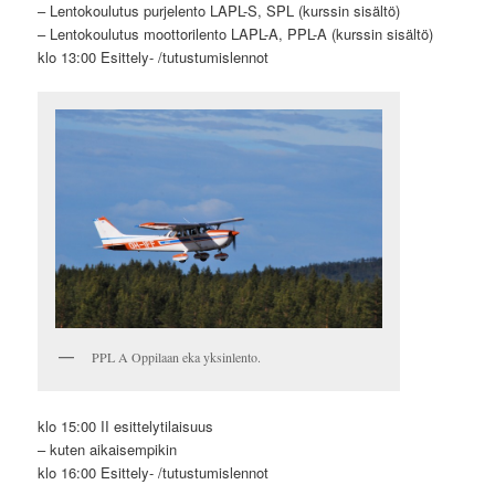
– Lentokoulutus purjelento LAPL-S, SPL (kurssin sisältö)
– Lentokoulutus moottorilento LAPL-A, PPL-A (kurssin sisältö)
klo 13:00 Esittely- /tutustumislennot
PPL A Oppilaan eka yksinlento.
klo 15:00 II esittelytilaisuus
– kuten aikaisempikin
klo 16:00 Esittely- /tutustumislennot