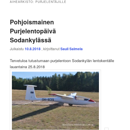
AIHEARKISTO:
PURJELENTÄJILLE
Pohjoismainen
Purjelentopäivä
Sodankylässä
Julkaistu
10.8.2018
, kirjoittanut
Sauli Salmela
Tervetuloa tutustumaan purjelentoon Sodankylän lentokentälle
lauantaina 25.8.2018