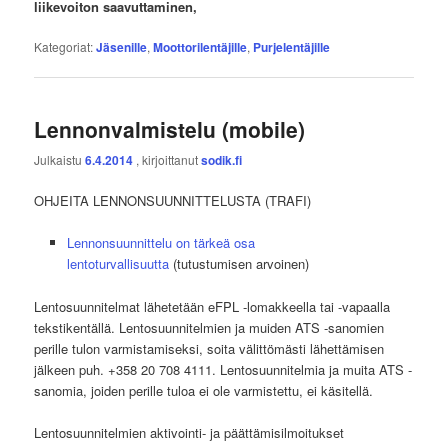
liikevoiton saavuttaminen,
Kategoriat:
Jäsenille
,
Moottorilentäjille
,
Purjelentäjille
Lennonvalmistelu (mobile)
Julkaistu
6.4.2014
, kirjoittanut
sodik.fi
OHJEITA LENNONSUUNNITTELUSTA (TRAFI)
Lennonsuunnittelu on tärkeä osa
lentoturvallisuutta
(tutustumisen arvoinen)
Lentosuunnitelmat lähetetään eFPL -lomakkeella tai -vapaalla
tekstikentällä. Lentosuunnitelmien ja muiden ATS -sanomien
perille tulon varmistamiseksi, soita välittömästi lähettämisen
jälkeen puh. +358 20 708 4111. Lentosuunnitelmia ja muita ATS -
sanomia, joiden perille tuloa ei ole varmistettu, ei käsitellä.
Lentosuunnitelmien aktivointi- ja päättämisilmoitukset