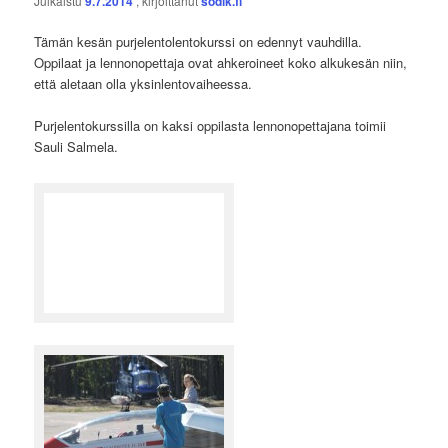
Julkaistu
9.7.2014
, kirjoittanut
sodik.fi
Tämän kesän purjelentolentokurssi on edennyt vauhdilla.
Oppilaat ja lennonopettaja ovat ahkeroineet koko alkukesän niin,
että aletaan olla yksinlentovaiheessa.
Purjelentokurssilla on kaksi oppilasta lennonopettajana toimii
Sauli Salmela.