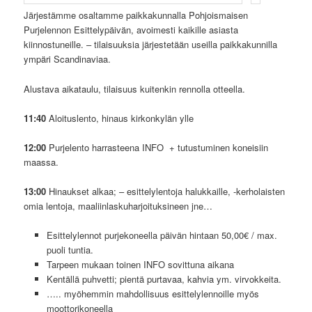
Järjestämme osaltamme paikkakunnalla Pohjoismaisen
Purjelennon Esittelypäivän, avoimesti kaikille asiasta
kiinnostuneille. – tilaisuuksia järjestetään useilla paikkakunnilla
ympäri Scandinaviaa.
Alustava aikataulu, tilaisuus kuitenkin rennolla otteella.
11:40
Aloituslento, hinaus kirkonkylän ylle
12:00
Purjelento harrasteena INFO + tutustuminen koneisiin
maassa.
13:00
Hinaukset alkaa; – esittelylentoja halukkaille, -kerholaisten
omia lentoja, maaliinlaskuharjoituksineen jne…
Esittelylennot purjekoneella päivän hintaan 50,00€ / max.
puoli tuntia.
Tarpeen mukaan toinen INFO sovittuna aikana
Kentällä puhvetti; pientä purtavaa, kahvia ym. virvokkeita.
….. myöhemmin mahdollisuus esittelylennoille myös
moottorikoneella