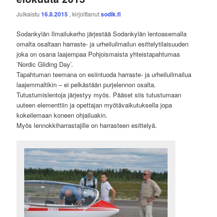
Julkaistu
16.8.2015
, kirjoittanut
sodik.fi
Sodankylän Ilmailukerho järjestää Sodankylän lentoasemalla
omalta osaltaan harraste- ja urheiluilmailun esittelytilaisuuden
joka on osana laajempaa Pohjoismaista yhteistapahtumaa
’Nordic Gliding Day’.
Tapahtuman teemana on esiintuoda harraste- ja urheiluilmailua
laajemmaltikin – ei pelkästään purjelennon osalta.
Tutustumislentoja järjestyy myös. Pääset siis tutustumaan
uuteen elementtiin ja opettajan myötävaikutuksella jopa
kokeilemaan koneen ohjailuakin.
Myös lennokkiharrastajille on harrasteen esittelyä.