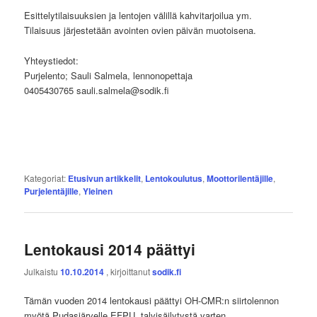
Esittelytilaisuuksien ja lentojen välillä kahvitarjoilua ym.
Tilaisuus järjestetään avointen ovien päivän muotoisena.
Yhteystiedot:
Purjelento; Sauli Salmela, lennonopettaja
0405430765 sauli.salmela@sodik.fi
Kategoriat:
Etusivun artikkelit
,
Lentokoulutus
,
Moottorilentäjille
,
Purjelentäjille
,
Yleinen
Lentokausi 2014 päättyi
Julkaistu
10.10.2014
, kirjoittanut
sodik.fi
Tämän vuoden 2014 lentokausi päättyi OH-CMR:n siirtolennon
myötä Pudasjärvelle EFPU, talvisäilytystä varten.