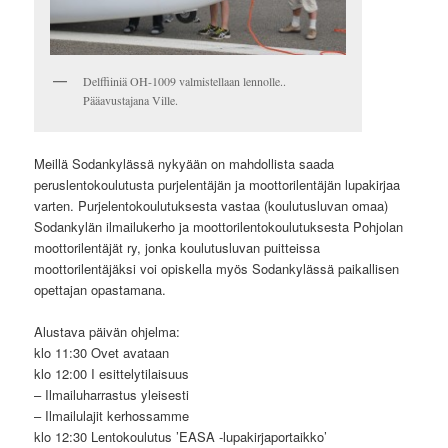
Delffiiniä OH-1009 valmistellaan lennolle..
Pääavustajana Ville.
Meillä Sodankylässä nykyään on mahdollista saada
peruslentokoulutusta purjelentäjän ja moottorilentäjän lupakirjaa
varten. Purjelentokoulutuksesta vastaa (koulutusluvan omaa)
Sodankylän ilmailukerho ja moottorilentokoulutuksesta Pohjolan
moottorilentäjät ry, jonka koulutusluvan puitteissa
moottorilentäjäksi voi opiskella myös Sodankylässä paikallisen
opettajan opastamana.
Alustava päivän ohjelma:
klo 11:30 Ovet avataan
klo 12:00 I esittelytilaisuus
– Ilmailuharrastus yleisesti
– Ilmailulajit kerhossamme
klo 12:30 Lentokoulutus ’EASA -lupakirjaportaikko’