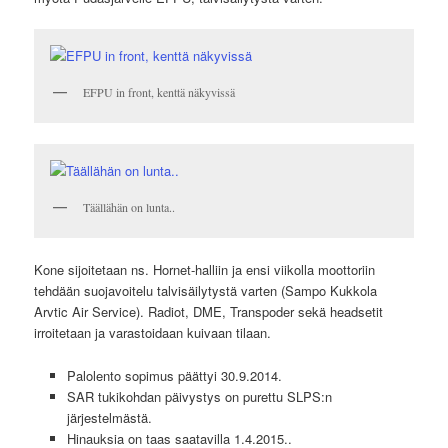
EFPU in front, kenttä näkyvissä
Täällähän on lunta..
Kone sijoitetaan ns. Hornet-halliin ja ensi viikolla moottoriin
tehdään suojavoitelu talvisäilytystä varten (Sampo Kukkola
Arvtic Air Service). Radiot, DME, Transpoder sekä headsetit
irroitetaan ja varastoidaan kuivaan tilaan.
Palolento sopimus päättyi 30.9.2014.
SAR tukikohdan päivystys on purettu SLPS:n
järjestelmästä.
Hinauksia on taas saatavilla 1.4.2015..