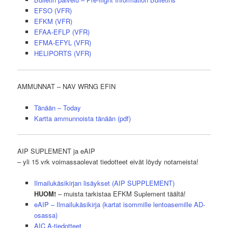
EFSO (VFR)
EFKM (VFR)
EFAA-EFLP (VFR)
EFMA-EFYL (VFR)
HELIPORTS (VFR)
AMMUNNAT – NAV WRNG EFIN
Tänään – Today
Kartta ammunnoista tänään (pdf)
AIP SUPLEMENT ja eAIP
– yli 15 vrk voimassaolevat tiedotteet eivät löydy notameista!
Ilmailukäsikirjan lisäykset (AIP SUPPLEMENT)
HUOM!
– muista tarkistaa EFKM Suplement täältä!
eAIP – Ilmailukäsikirja (kartat isommille lentoasemille AD-
osassa)
AIC A-tiedotteet