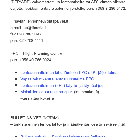
(DEP/ARR) valvomattomilta lentopaikoilta tai ATS-elimen ollessa
suljettu, voidaan antaa aluelennonjohdolle, puh. +358 3 286 5172.
Finavian lennonneuvontapalvelut
e-mail fpc@finavia.fi
fax 020 708 3096
puh. 020 708 4111
FPC – Flight Planning Centre
puh. +358 40 766 0024
Lentosuunnitelman lähettäminen FPC eFPL-järjestelmä
Vapaa tekstikenttä lentosuunnitelma
FPC
Lentosuunnitelman (FPL) käyttö- ja täyttöohjeet
Mobiili lentosuunnitelma-apuri
(lentopaikat.fi)
-kannattaa kokeilla
BULLETINS VFR (NOTAM)
– tarkista ennen lentoa lähtö- ja määräkentän osalta sekä reitiltä!
Bulletin palvelu – Pre-flight Information Bulletins