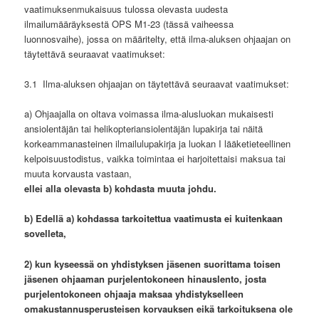
vaatimuksenmukaisuus tulossa olevasta uudesta
ilmailumääräyksestä OPS M1-23 (tässä vaiheessa
luonnosvaihe), jossa on määritelty, että ilma-aluksen ohjaajan on
täytettävä seuraavat vaatimukset:
3.1 Ilma-aluksen ohjaajan on täytettävä seuraavat vaatimukset:
a) Ohjaajalla on oltava voimassa ilma-alusluokan mukaisesti
ansiolentäjän tai helikopteriansiolentäjän lupakirja tai näitä
korkeammanasteinen ilmailulupakirja ja luokan I lääketieteellinen
kelpoisuustodistus, vaikka toimintaa ei harjoitettaisi maksua tai
muuta korvausta vastaan,
ellei alla olevasta b) kohdasta muuta johdu.
b) Edellä a) kohdassa tarkoitettua vaatimusta ei kuitenkaan
sovelleta,
2) kun kyseessä on yhdistyksen jäsenen suorittama toisen
jäsenen ohjaaman purjelentokoneen hinauslento, josta
purjelentokoneen ohjaaja maksaa yhdistykselleen
omakustannusperusteisen korvauksen eikä tarkoituksena ole